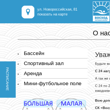
ул. Новороссийская, 81
показать на карте
О на
Бассейн
Уваж
Спортивный зал
Будьте в
РАСПИСАНИЕ
С 24 ав
Аренда
А так же
Мини-футбольное поле
С 24 по 
ежедневн
Всю доп
СК «Вос